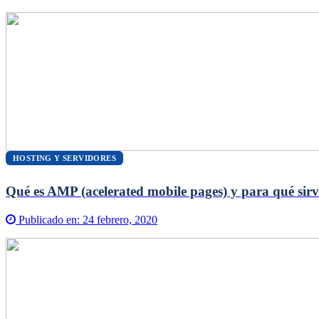
HOSTING Y SERVIDORES
Qué es AMP (acelerated mobile pages) y para qué sirv
Publicado en:
24 febrero, 2020