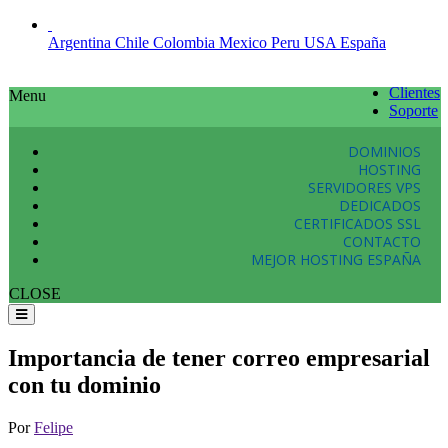
Argentina
Chile
Colombia
Mexico
Peru
USA
España
Clientes
Menu
Soporte
DOMINIOS
HOSTING
SERVIDORES VPS
DEDICADOS
CERTIFICADOS SSL
CONTACTO
MEJOR HOSTING ESPAÑA
CLOSE
Importancia de tener correo empresarial
con tu dominio
Por
Felipe