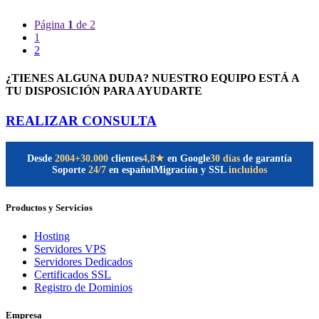
Página
1
de 2
1
2
¿TIENES ALGUNA DUDA? NUESTRO EQUIPO ESTÁ A
TU DISPOSICIÓN PARA AYUDARTE
REALIZAR CONSULTA
Desde
2004
+30.000
clientes
30 días
de garantía
4,8★
en Google
Soporte
24/7
en español
Migración y SSL
incluidos
Productos y Servicios
Hosting
Servidores VPS
Servidores Dedicados
Certificados SSL
Registro de Dominios
Empresa