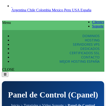
Argentina
Chile
Colombia
Mexico
Peru
USA
España
Clientes
Menu
Soporte
DOMINIOS
HOSTING
SERVIDORES VPS
DEDICADOS
CERTIFICADOS SSL
CONTACTO
MEJOR HOSTING ESPAÑA
CLOSE
Panel de Control (Cpanel)
Inicio
>
Tutoriales y Video Soporte
>
Panel de Control