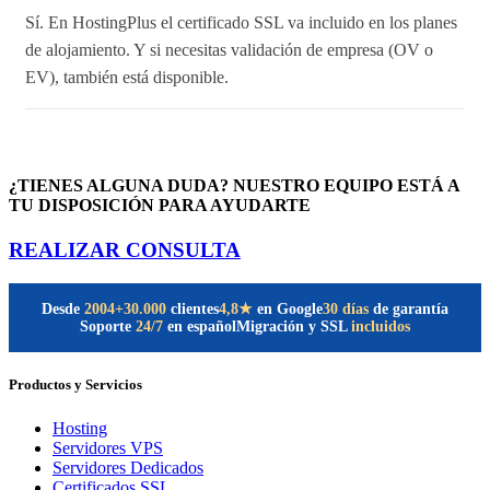
Sí. En HostingPlus el certificado SSL va incluido en los planes
de alojamiento. Y si necesitas validación de empresa (OV o
EV), también está disponible.
¿TIENES ALGUNA DUDA? NUESTRO EQUIPO ESTÁ A
TU DISPOSICIÓN PARA AYUDARTE
REALIZAR CONSULTA
Desde
2004
+30.000
clientes
30 días
de garantía
4,8★
en Google
Soporte
24/7
en español
Migración y SSL
incluidos
Productos y Servicios
Hosting
Servidores VPS
Servidores Dedicados
Certificados SSL