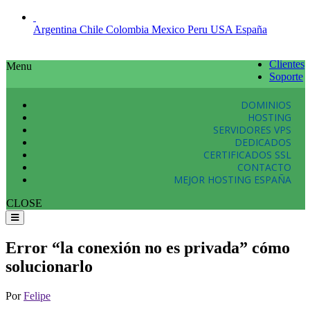
Argentina
Chile
Colombia
Mexico
Peru
USA
España
Clientes
Menu
Soporte
DOMINIOS
HOSTING
SERVIDORES VPS
DEDICADOS
CERTIFICADOS SSL
CONTACTO
MEJOR HOSTING ESPAÑA
CLOSE
Error “la conexión no es privada” cómo
solucionarlo
Por
Felipe