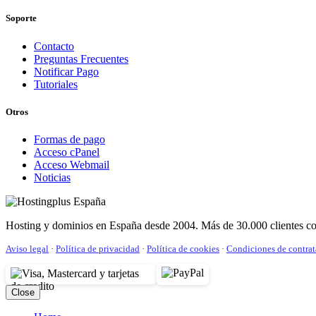
Soporte
Contacto
Preguntas Frecuentes
Notificar Pago
Tutoriales
Otros
Formas de pago
Acceso cPanel
Acceso Webmail
Noticias
Hosting y dominios en España desde 2004. Más de 30.000 clientes con
Aviso legal
·
Política de privacidad
·
Política de cookies
·
Condiciones de contra
Close