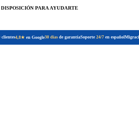
 DISPOSICIÓN PARA AYUDARTE
0
clientes
30 días
de garantía
Soporte
24/7
en español
Migrac
4,8★
en Google