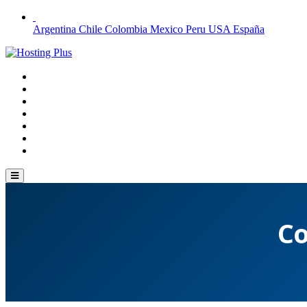
Argentina
Chile
Colombia
Mexico
Peru
USA
España
Co