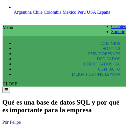
Argentina
Chile
Colombia
Mexico
Peru
USA
España
Clientes
Menu
Soporte
DOMINIOS
HOSTING
SERVIDORES VPS
DEDICADOS
CERTIFICADOS SSL
CONTACTO
MEJOR HOSTING ESPAÑA
CLOSE
Qué es una base de datos SQL y por qué
es importante para la empresa
Por
Felipe