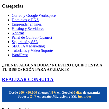
for:
Categorias
Correo y Google Workspace
Dominios y DNS
Emprender en línea
Hosting y Servidores
Noticias
Panel de Control (Cpanel)
Seguridad y SSL
SEO, IA y Marketing
Tutoriales y Video Soporte
WordPress
¿TIENES ALGUNA DUDA? NUESTRO EQUIPO ESTÁ A
TU DISPOSICIÓN PARA AYUDARTE
REALIZAR CONSULTA
Desde
2004
+30.000
clientes
30 días
de garantía
4,8★
en Google
Soporte
24/7
en español
Migración y SSL
incluidos