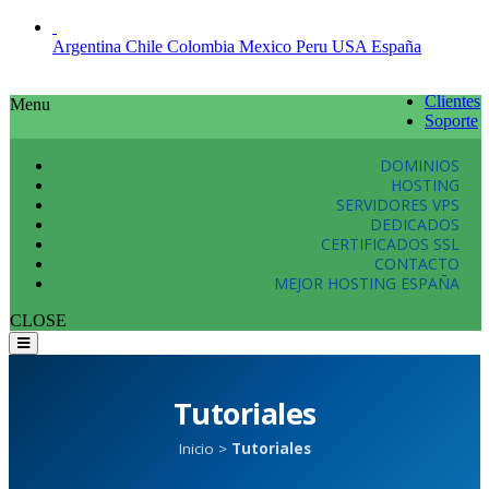
Argentina
Chile
Colombia
Mexico
Peru
USA
España
Clientes
Menu
Soporte
DOMINIOS
HOSTING
SERVIDORES VPS
DEDICADOS
CERTIFICADOS SSL
CONTACTO
MEJOR HOSTING ESPAÑA
CLOSE
Tutoriales
Inicio
>
Tutoriales