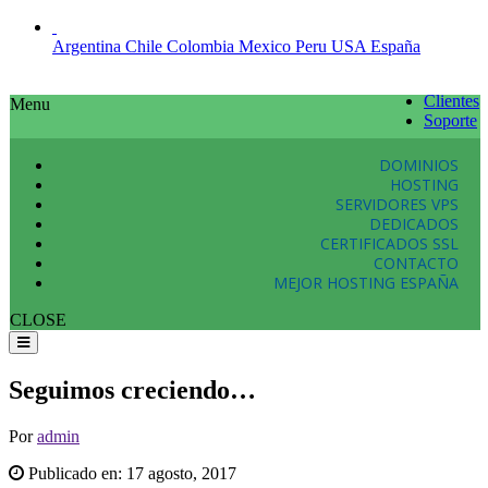
Argentina
Chile
Colombia
Mexico
Peru
USA
España
Clientes
Menu
Soporte
DOMINIOS
HOSTING
SERVIDORES VPS
DEDICADOS
CERTIFICADOS SSL
CONTACTO
MEJOR HOSTING ESPAÑA
CLOSE
Seguimos creciendo…
Por
admin
Publicado en:
17 agosto, 2017