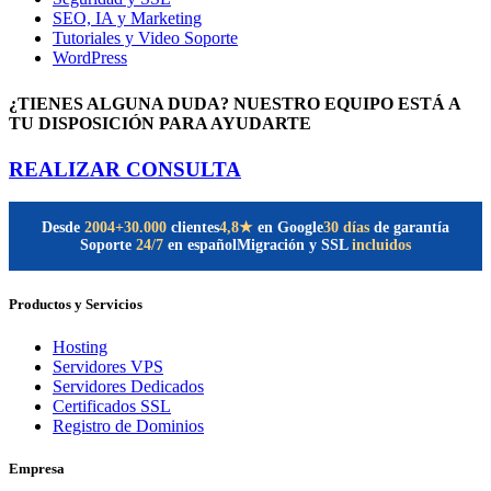
SEO, IA y Marketing
Tutoriales y Video Soporte
WordPress
¿TIENES ALGUNA DUDA? NUESTRO EQUIPO ESTÁ A
TU DISPOSICIÓN PARA AYUDARTE
REALIZAR CONSULTA
Desde
2004
+30.000
clientes
30 días
de garantía
4,8★
en Google
Soporte
24/7
en español
Migración y SSL
incluidos
Productos y Servicios
Hosting
Servidores VPS
Servidores Dedicados
Certificados SSL
Registro de Dominios
Empresa