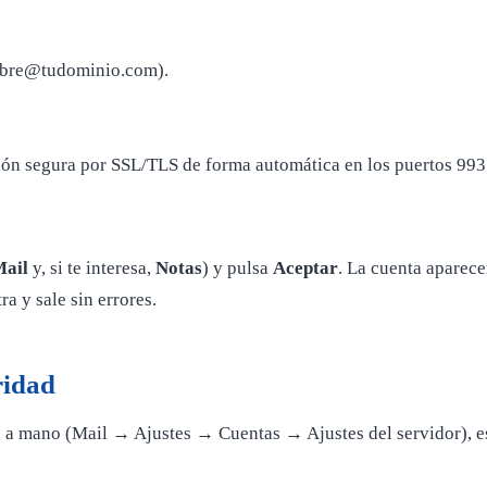
ombre@tudominio.com).
ón segura por SSL/TLS de forma automática en los puertos 993 (
ail
y, si te interesa,
Notas
) y pulsa
Aceptar
. La cuenta aparece
a y sale sin errores.
ridad
s a mano (Mail → Ajustes → Cuentas → Ajustes del servidor), es