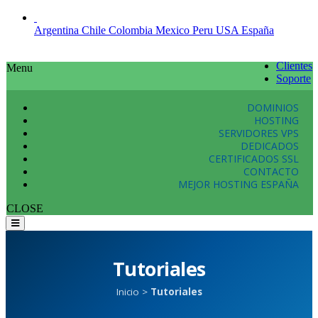
Argentina
Chile
Colombia
Mexico
Peru
USA
España
Clientes
Menu
Soporte
DOMINIOS
HOSTING
SERVIDORES VPS
DEDICADOS
CERTIFICADOS SSL
CONTACTO
MEJOR HOSTING ESPAÑA
CLOSE
Tutoriales
Inicio
>
Tutoriales