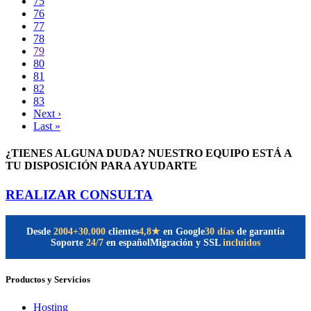
75
76
77
78
79
80
81
82
83
Next ›
Last »
¿TIENES ALGUNA DUDA? NUESTRO EQUIPO ESTÁ A
TU DISPOSICIÓN PARA AYUDARTE
REALIZAR CONSULTA
Desde
2004
+30.000
clientes
30 días
de garantía
4,8★
en Google
Soporte
24/7
en español
Migración y SSL
incluidos
Productos y Servicios
Hosting