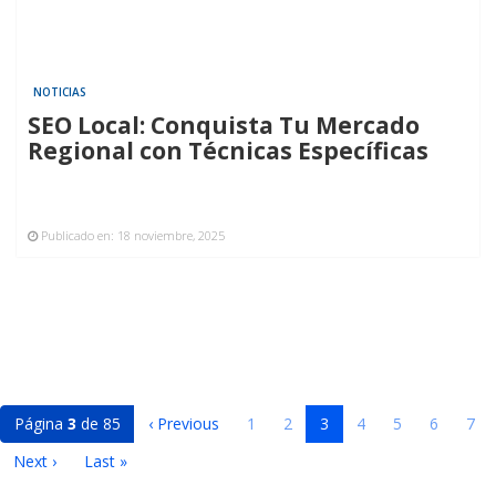
NOTICIAS
SEO Local: Conquista Tu Mercado
Regional con Técnicas Específicas
Publicado en:
18 noviembre, 2025
Página
3
de 85
‹ Previous
1
2
3
4
5
6
7
Next ›
Last »