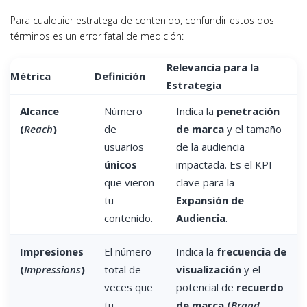
Para cualquier estratega de contenido, confundir estos dos
términos es un error fatal de medición:
Relevancia para la
Métrica
Definición
Estrategia
Alcance
Número
Indica la
penetración
(
Reach
)
de
de marca
y el tamaño
usuarios
de la audiencia
únicos
impactada. Es el KPI
que vieron
clave para la
tu
Expansión de
contenido.
Audiencia
.
Impresiones
El número
Indica la
frecuencia de
(
Impressions
)
total de
visualización
y el
veces que
potencial de
recuerdo
tu
de marca (
Brand