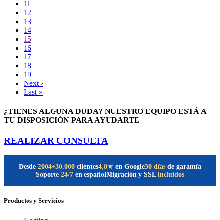
11
12
13
14
15
16
17
18
19
Next ›
Last »
¿TIENES ALGUNA DUDA? NUESTRO EQUIPO ESTÁ A
TU DISPOSICIÓN PARA AYUDARTE
REALIZAR CONSULTA
Desde
2004
+30.000
clientes
30 días
de garantía
4,8★
en Google
Soporte
24/7
en español
Migración y SSL
incluidos
Productos y Servicios