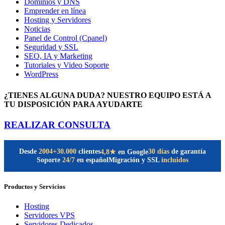
Dominios y DNS
Emprender en línea
Hosting y Servidores
Noticias
Panel de Control (Cpanel)
Seguridad y SSL
SEO, IA y Marketing
Tutoriales y Video Soporte
WordPress
¿TIENES ALGUNA DUDA? NUESTRO EQUIPO ESTÁ A
TU DISPOSICIÓN PARA AYUDARTE
REALIZAR CONSULTA
Desde
2004
+30.000
clientes
30 días
de garantía
4,8★
en Google
Soporte
24/7
en español
Migración y SSL
incluidos
Productos y Servicios
Hosting
Servidores VPS
Servidores Dedicados