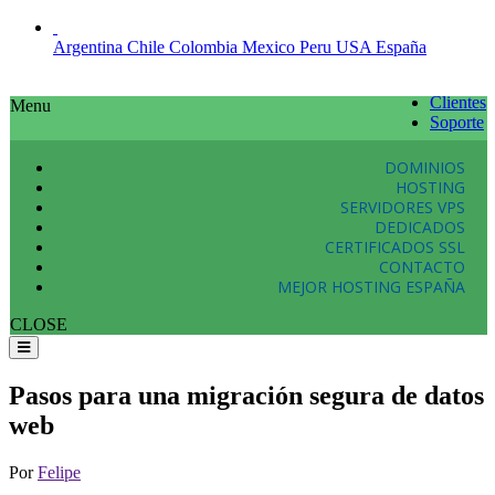
Argentina
Chile
Colombia
Mexico
Peru
USA
España
Clientes
Menu
Soporte
DOMINIOS
HOSTING
SERVIDORES VPS
DEDICADOS
CERTIFICADOS SSL
CONTACTO
MEJOR HOSTING ESPAÑA
CLOSE
Pasos para una migración segura de datos
web
Por
Felipe