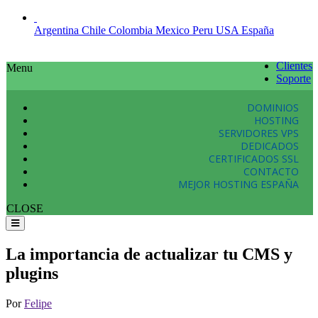
Argentina
Chile
Colombia
Mexico
Peru
USA
España
Clientes
Menu
Soporte
DOMINIOS
HOSTING
SERVIDORES VPS
DEDICADOS
CERTIFICADOS SSL
CONTACTO
MEJOR HOSTING ESPAÑA
CLOSE
La importancia de actualizar tu CMS y
plugins
Por
Felipe