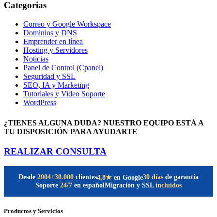
Categorias
Correo y Google Workspace
Dominios y DNS
Emprender en línea
Hosting y Servidores
Noticias
Panel de Control (Cpanel)
Seguridad y SSL
SEO, IA y Marketing
Tutoriales y Video Soporte
WordPress
¿TIENES ALGUNA DUDA? NUESTRO EQUIPO ESTÁ A
TU DISPOSICIÓN PARA AYUDARTE
REALIZAR CONSULTA
Desde
2004
+30.000
clientes
30 días
de garantía
4,8★
en Google
Soporte
24/7
en español
Migración y SSL
incluidos
Productos y Servicios