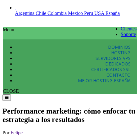
Argentina
Chile
Colombia
Mexico
Peru
USA
España
Clientes
Menu
Soporte
DOMINIOS
HOSTING
SERVIDORES VPS
DEDICADOS
CERTIFICADOS SSL
CONTACTO
MEJOR HOSTING ESPAÑA
CLOSE
Performance marketing: cómo enfocar tu
estrategia a los resultados
Por
Felipe