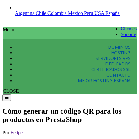
Argentina
Chile
Colombia
Mexico
Peru
USA
España
Clientes
Menu
Soporte
DOMINIOS
HOSTING
SERVIDORES VPS
DEDICADOS
CERTIFICADOS SSL
CONTACTO
MEJOR HOSTING ESPAÑA
CLOSE
Cómo generar un código QR para los
productos en PrestaShop
Por
Felipe