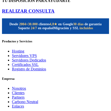
TU DISPOSICIÓN PARA AYUDARTE
REALIZAR CONSULTA
Desde
2004
+30.000
clientes
30 días
de garantía
4,8★
en Google
Soporte
24/7
en español
Migración y SSL
incluidos
Productos y Servicios
Hosting
Servidores VPS
Servidores Dedicados
Certificados SSL
Registro de Dominios
Empresa
Nosotros
Clientes
Partners
Carbono Neutral
Enlaces