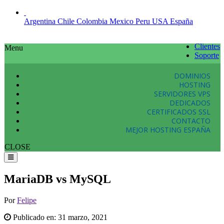
Argentina
Chile
Colombia
Mexico
Peru
USA
España
Clientes
Menu
Soporte
DOMINIOS
HOSTING
SERVIDORES VPS
DEDICADOS
CERTIFICADOS SSL
CONTACTO
MEJOR HOSTING ESPAÑA
CLOSE
MariaDB vs MySQL
Por
Felipe
Publicado en:
31 marzo, 2021