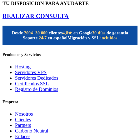
TU DISPOSICIÓN PARA AYUDARTE
REALIZAR CONSULTA
Desde
2004
+30.000
clientes
30 días
de garantía
4,8★
en Google
Soporte
24/7
en español
Migración y SSL
incluidos
Productos y Servicios
Hosting
Servidores VPS
Servidores Dedicados
Certificados SSL
Registro de Dominios
Empresa
Nosotros
Clientes
Partners
Carbono Neutral
Enlaces