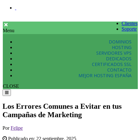
Clientes
Soporte
Menu
DOMINIOS
HOSTING
SERVIDORES VPS
DEDICADOS
CERTIFICADOS SSL
CONTACTO
MEJOR HOSTING ESPAÑA
CLOSE
Los Errores Comunes a Evitar en tus
Campañas de Marketing
Por
Felipe
Publicado en:
22 septiembre, 2025