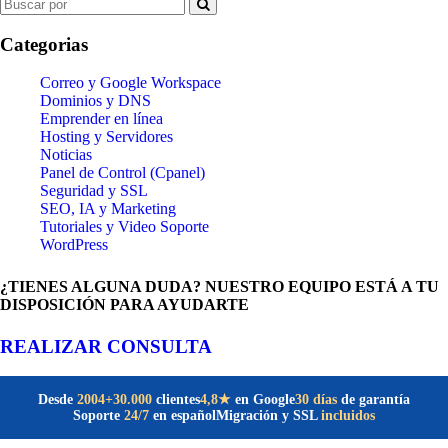
Search
for:
Categorias
Correo y Google Workspace
Dominios y DNS
Emprender en línea
Hosting y Servidores
Noticias
Panel de Control (Cpanel)
Seguridad y SSL
SEO, IA y Marketing
Tutoriales y Video Soporte
WordPress
¿TIENES ALGUNA DUDA? NUESTRO EQUIPO ESTÁ A TU
DISPOSICIÓN PARA AYUDARTE
REALIZAR CONSULTA
Desde
2004
+30.000
clientes
30 días
de garantía
4,8★
en Google
Soporte
24/7
en español
Migración y SSL
incluidos