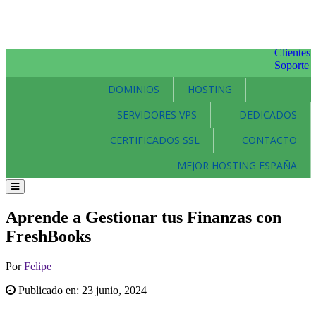
Clientes
Soporte
DOMINIOS
HOSTING
SERVIDORES VPS
DEDICADOS
CERTIFICADOS SSL
CONTACTO
MEJOR HOSTING ESPAÑA
Aprende a Gestionar tus Finanzas con
FreshBooks
Por
Felipe
Publicado en:
23 junio, 2024