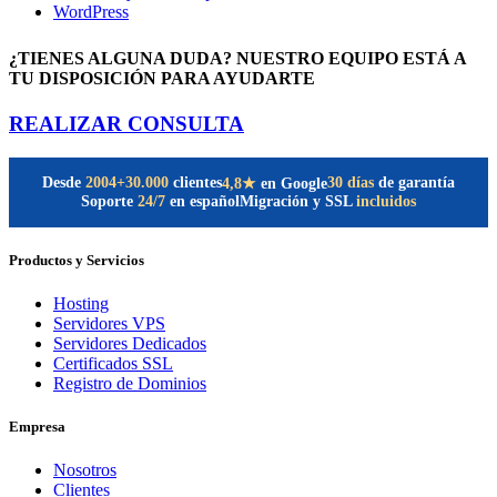
WordPress
¿TIENES ALGUNA DUDA? NUESTRO EQUIPO ESTÁ A
TU DISPOSICIÓN PARA AYUDARTE
REALIZAR CONSULTA
Desde
2004
+30.000
clientes
30 días
de garantía
4,8★
en Google
Soporte
24/7
en español
Migración y SSL
incluidos
Productos y Servicios
Hosting
Servidores VPS
Servidores Dedicados
Certificados SSL
Registro de Dominios
Empresa
Nosotros
Clientes