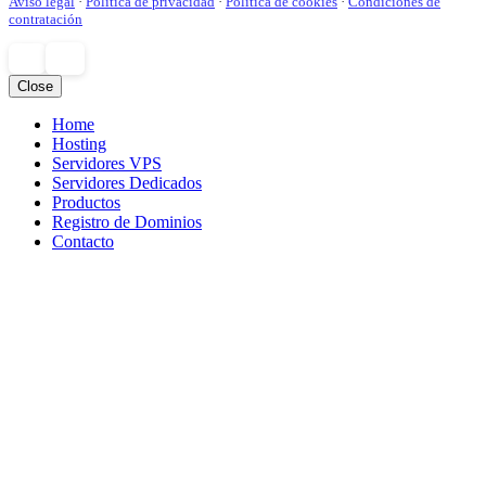
Aviso legal
·
Política de privacidad
·
Política de cookies
·
Condiciones de
contratación
Close
Home
Hosting
Servidores VPS
Servidores Dedicados
Productos
Registro de Dominios
Contacto