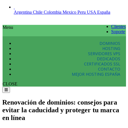
Argentina
Chile
Colombia
Mexico
Peru
USA
España
Clientes
Menu
Soporte
DOMINIOS
HOSTING
SERVIDORES VPS
DEDICADOS
CERTIFICADOS SSL
CONTACTO
MEJOR HOSTING ESPAÑA
CLOSE
Renovación de dominios: consejos para
evitar la caducidad y proteger tu marca
en línea