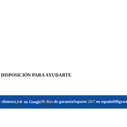
 DISPOSICIÓN PARA AYUDARTE
0
clientes
30 días
de garantía
Soporte
24/7
en español
Migrac
4,8★
en Google