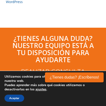
WordPress
¿TIENES ALGUNA DUDA?
NUESTRO EQUIPO ESTÁ A
TU DISPOSICIÓN PARA
AYUDARTE
REALIZAR CONSULTA
Utilizamos cookies para ofrecerte la mejor experiencia en
¿Tienes dudas? ¡Escríbenos!
nuestra web.
Puedes aprender más sobre qué cookies utilizamos o
desactivarlas en los
ajustes
.
Desde
2004
+30.000
clientes
4,8★
en Google
Aceptar
30 días
de garantía
Soporte
24/7
en español