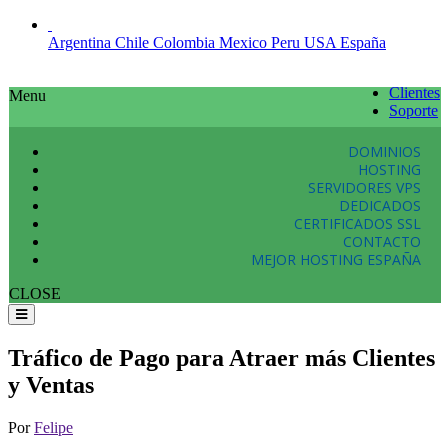
Argentina
Chile
Colombia
Mexico
Peru
USA
España
Clientes
Menu
Soporte
DOMINIOS
HOSTING
SERVIDORES VPS
DEDICADOS
CERTIFICADOS SSL
CONTACTO
MEJOR HOSTING ESPAÑA
CLOSE
Tráfico de Pago para Atraer más Clientes
y Ventas
Por
Felipe