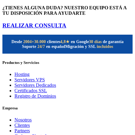
¿TIENES ALGUNA DUDA? NUESTRO EQUIPO ESTÁ A
TU DISPOSICIÓN PARA AYUDARTE
REALIZAR CONSULTA
Desde
2004
+30.000
clientes
30 días
de garantía
4,8★
en Google
Soporte
24/7
en español
Migración y SSL
incluidos
Productos y Servicios
Hosting
Servidores VPS
Servidores Dedicados
Certificados SSL
Registro de Dominios
Empresa
Nosotros
Clientes
Partners