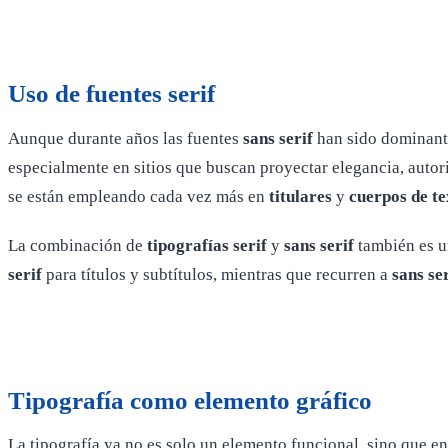
Uso de fuentes serif
Aunque durante años las fuentes
sans serif
han sido dominante
especialmente en sitios que buscan proyectar elegancia, autori
se están empleando cada vez más en
titulares
y
cuerpos de te
La combinación de
tipografías serif
y
sans serif
también es un
serif
para títulos y subtítulos, mientras que recurren a
sans ser
Tipografía como elemento gráfico
La tipografía ya no es solo un elemento funcional, sino que 