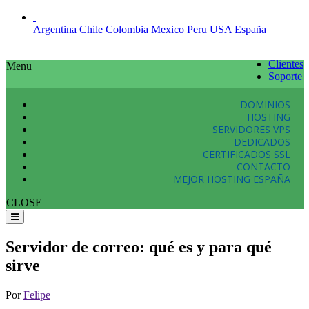
Argentina
Chile
Colombia
Mexico
Peru
USA
España
Clientes
Menu
Soporte
DOMINIOS
HOSTING
SERVIDORES VPS
DEDICADOS
CERTIFICADOS SSL
CONTACTO
MEJOR HOSTING ESPAÑA
CLOSE
Servidor de correo: qué es y para qué
sirve
Por
Felipe