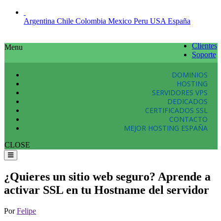
Argentina
Chile
Colombia
Mexico
Peru
USA
España
Clientes
Menu
Soporte
DOMINIOS
HOSTING
SERVIDORES VPS
DEDICADOS
CERTIFICADOS SSL
CONTACTO
MEJOR HOSTING ESPAÑA
CLOSE
¿Quieres un sitio web seguro? Aprende a
activar SSL en tu Hostname del servidor
Por
Felipe