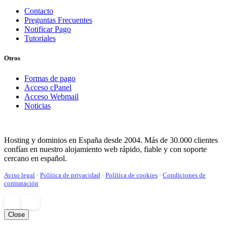
Contacto
Preguntas Frecuentes
Notificar Pago
Tutoriales
Otros
Formas de pago
Acceso cPanel
Acceso Webmail
Noticias
Hosting y dominios en España desde 2004. Más de 30.000 clientes
confían en nuestro alojamiento web rápido, fiable y con soporte
cercano en español.
Aviso legal
·
Política de privacidad
·
Política de cookies
·
Condiciones de
contratación
Close