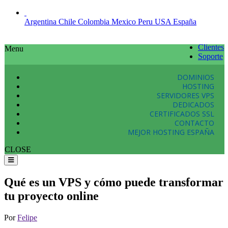
Argentina
Chile
Colombia
Mexico
Peru
USA
España
Clientes
Menu
Soporte
DOMINIOS
HOSTING
SERVIDORES VPS
DEDICADOS
CERTIFICADOS SSL
CONTACTO
MEJOR HOSTING ESPAÑA
CLOSE
Qué es un VPS y cómo puede transformar
tu proyecto online
Por
Felipe