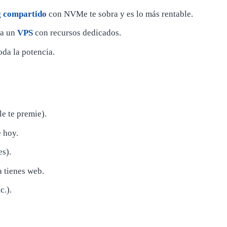
g compartido
con NVMe te sobra y es lo más rentable.
 a un
VPS
con recursos dedicados.
oda la potencia.
e te premie).
 hoy.
s).
a tienes web.
c.).