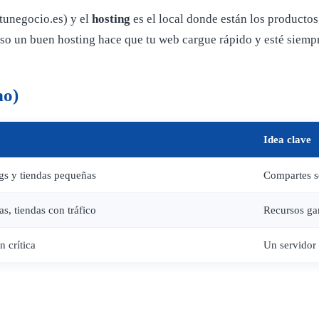
(tunegocio.es) y el
hosting
es el local donde están los productos,
 eso un buen hosting hace que tu web cargue rápido y esté siemp
no)
Idea clave
gs y tiendas pequeñas
Compartes se
s, tiendas con tráfico
Recursos gar
 crítica
Un servidor 