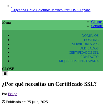
Argentina
Chile
Colombia
Mexico
Peru
USA
España
Clientes
Menu
Soporte
DOMINIOS
HOSTING
SERVIDORES VPS
DEDICADOS
CERTIFICADOS SSL
CONTACTO
MEJOR HOSTING ESPAÑA
CLOSE
¿Por qué necesitas un Certificado SSL?
Por
Felipe
Publicado en:
25 julio, 2025