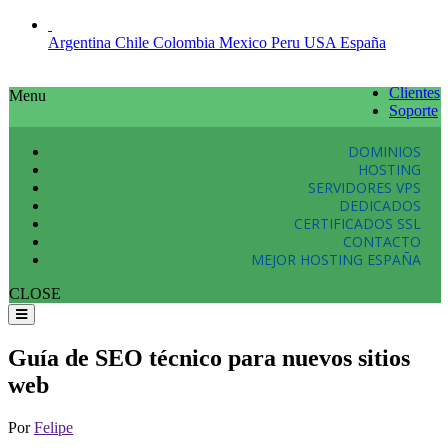
Argentina
Chile
Colombia
Mexico
Peru
USA
España
Clientes
Menu
Soporte
DOMINIOS
HOSTING
SERVIDORES VPS
DEDICADOS
CERTIFICADOS SSL
CONTACTO
MEJOR HOSTING ESPAÑA
CLOSE
Guía de SEO técnico para nuevos sitios
web
Por
Felipe