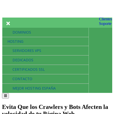
Clientes
Soporte
DOMINIOS
HOSTING
SERVIDORES VPS
DEDICADOS
CERTIFICADOS SSL
CONTACTO
MEJOR HOSTING ESPAÑA
Evita Que los Crawlers y Bots Afecten la
velocidad de tu Página Web