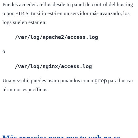
Puedes acceder a ellos desde tu panel de control del hosting
o por FTP. Si tu sitio está en un servidor más avanzado, los
logs suelen estar en:
/var/
log
/apache2/
access
.
log
o
/var/
log
/nginx/
access
.
log
grep
Una vez ahí, puedes usar comandos como
para buscar
términos específicos.
Más consejos para que tu web no se