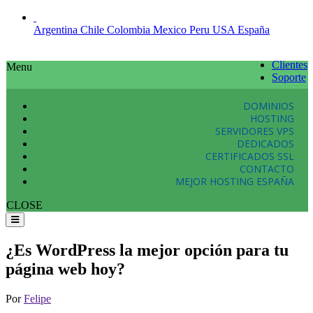
Argentina
Chile
Colombia
Mexico
Peru
USA
España
Clientes
Menu
Soporte
DOMINIOS
HOSTING
SERVIDORES VPS
DEDICADOS
CERTIFICADOS SSL
CONTACTO
MEJOR HOSTING ESPAÑA
CLOSE
¿Es WordPress la mejor opción para tu
página web hoy?
Por
Felipe