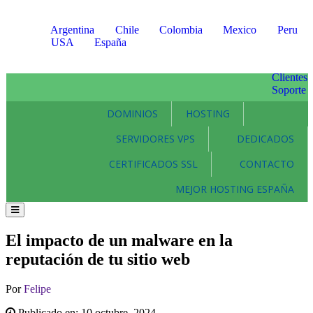
Argentina
Chile
Colombia
Mexico
Peru
USA
España
Clientes
Soporte
DOMINIOS
HOSTING
SERVIDORES VPS
DEDICADOS
CERTIFICADOS SSL
CONTACTO
MEJOR HOSTING ESPAÑA
El impacto de un malware en la
reputación de tu sitio web
Por
Felipe
Publicado en:
10 octubre, 2024