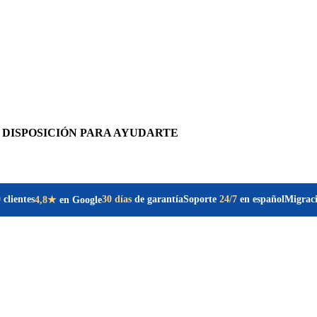
 DISPOSICIÓN PARA AYUDARTE
0
clientes
30 días
de garantía
Soporte
24/7
en español
Migrac
4,8★
en Google