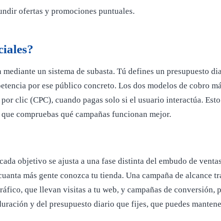
undir ofertas y promociones puntuales.
ciales?
n mediante un sistema de subasta. Tú defines un presupuesto dia
mpetencia por ese público concreto. Los dos modelos de cobro m
 por clic (CPC), cuando pagas solo si el usuario interactúa. Es
ida que compruebas qué campañas funcionan mejor.
cada objetivo se ajusta a una fase distinta del embudo de vent
cuanta más gente conozca tu tienda. Una campaña de alcance tra
áfico, que llevan visitas a tu web, y campañas de conversión,
a duración y del presupuesto diario que fijes, que puedes manten