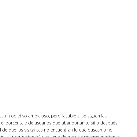
s un objetivo ambicioso, pero factible si se siguen las
 el porcentaje de usuarios que abandonan tu sitio después
al de que los visitantes no encuentran lo que buscan o no
ón, te proporcionaré una serie de pasos y recomendaciones