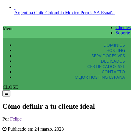
Argentina
Chile
Colombia
Mexico
Peru
USA
España
Clientes
Menu
Soporte
DOMINIOS
HOSTING
SERVIDORES VPS
DEDICADOS
CERTIFICADOS SSL
CONTACTO
MEJOR HOSTING ESPAÑA
CLOSE
Cómo definir a tu cliente ideal
Por
Felipe
Publicado en:
24 marzo, 2023