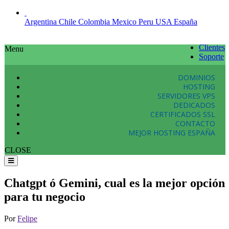
Argentina
Chile
Colombia
Mexico
Peru
USA
España
Clientes
Menu
Soporte
DOMINIOS
HOSTING
SERVIDORES VPS
DEDICADOS
CERTIFICADOS SSL
CONTACTO
MEJOR HOSTING ESPAÑA
CLOSE
Chatgpt ó Gemini, cual es la mejor opción
para tu negocio
Por
Felipe