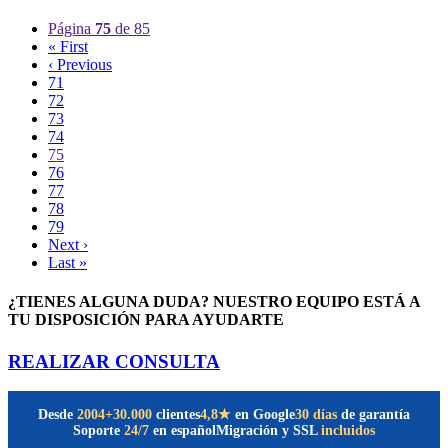
Página
75
de 85
« First
‹ Previous
71
72
73
74
75
76
77
78
79
Next ›
Last »
¿TIENES ALGUNA DUDA? NUESTRO EQUIPO ESTÁ A
TU DISPOSICIÓN PARA AYUDARTE
REALIZAR CONSULTA
Desde
2004
+30.000
clientes
30 días
de garantía
4,8★
en Google
Soporte
24/7
en español
Migración y SSL
incluidos