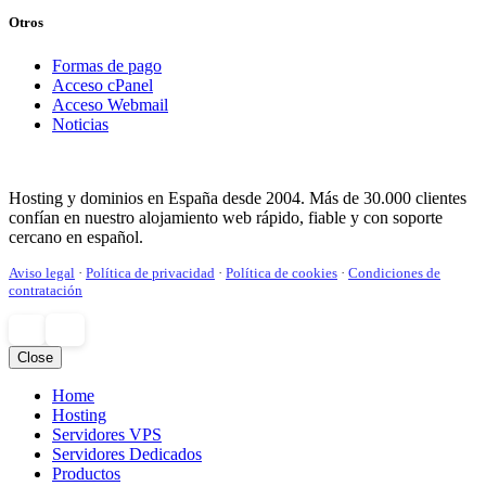
Otros
Formas de pago
Acceso cPanel
Acceso Webmail
Noticias
Hosting y dominios en España desde 2004. Más de 30.000 clientes
confían en nuestro alojamiento web rápido, fiable y con soporte
cercano en español.
Aviso legal
·
Política de privacidad
·
Política de cookies
·
Condiciones de
contratación
Close
Home
Hosting
Servidores VPS
Servidores Dedicados
Productos