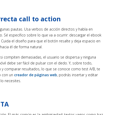
recta call to action
lgunas pautas. Usa verbos de acción directos y habla en
 Sé específico sobre lo que va a ocurrir: descargar el ebook
Cuida el diseño para que el botón resalte y deja espacio en
hacia él de forma natural.
 si compiten demasiadas, el usuario se dispersa y ninguna
óvil debe ser fácil de pulsar con el dedo. Y, sobre todo,
ón y comparar resultados, lo que se conoce como test A/B, te
eb con un
creador de páginas web
, podrás insertar y editar
lo necesites.
CTA
acción. El más común es la ambigüedad: textos vagos como haz