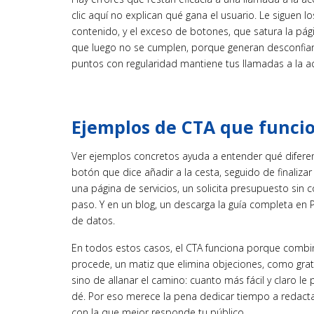
clic aquí no explican qué gana el usuario. Le siguen l
contenido, y el exceso de botones, que satura la pág
que luego no se cumplen, porque generan desconfianz
puntos con regularidad mantiene tus llamadas a la ac
Ejemplos de CTA que funci
Ver ejemplos concretos ayuda a entender qué diferenc
botón que dice añadir a la cesta, seguido de finalizar
una página de servicios, un solicita presupuesto sin
paso. Y en un blog, un descarga la guía completa en 
de datos.
En todos estos casos, el CTA funciona porque combi
procede, un matiz que elimina objeciones, como grat
sino de allanar el camino: cuanto más fácil y claro l
dé. Por eso merece la pena dedicar tiempo a redacta
con la que mejor responde tu público.