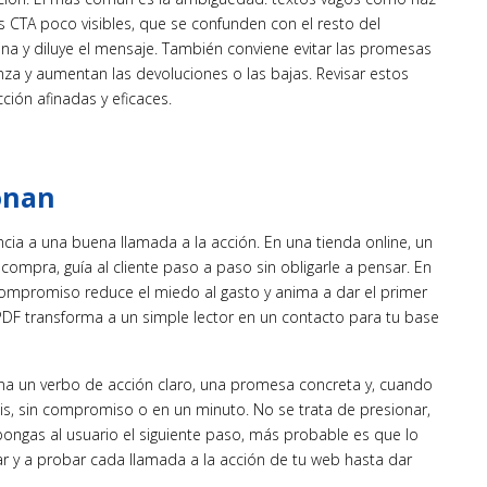
os CTA poco visibles, que se confunden con el resto del
ina y diluye el mensaje. También conviene evitar las promesas
a y aumentan las devoluciones o las bajas. Revisar estos
ción afinadas y eficaces.
onan
ia a una buena llamada a la acción. En una tienda online, un
 compra, guía al cliente paso a paso sin obligarle a pensar. En
 compromiso reduce el miedo al gasto y anima a dar el primer
PDF transforma a un simple lector en un contacto para tu base
na un verbo de acción claro, una promesa concreta y, cuando
is, sin compromiso o en un minuto. No se trata de presionar,
e pongas al usuario el siguiente paso, más probable es que lo
r y a probar cada llamada a la acción de tu web hasta dar